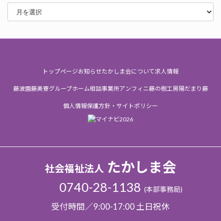
ア
ー
カ
イ
ブ
トップページ
お知らせ
たかしま会について
求人情報
藤波園
藤美寮
グループホーム
相談事業所
アンフィニ
藤の樹工房
陽だまり
藤
個人情報保護方針・サイトポリシー
たかしま会
社会福祉法人
0740-28-1138
(本部事務局)
受付時間／9:00-17:00 土日祝休