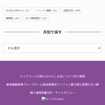
大切なお知らせ
(11)
イベント情報
(16)
活動日記
(289)
機関紙
(64)
法人情報開示
(12)
月別で探す
ア
ー
カ
イ
ブ
トップページ
お知らせ
たかしま会について
求人情報
藤波園
藤美寮
グループホーム
相談事業所
アンフィニ
藤の樹工房
陽だまり
藤
個人情報保護方針・サイトポリシー