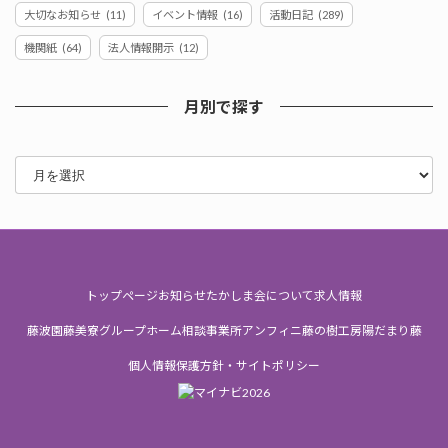
大切なお知らせ
(11)
イベント情報
(16)
活動日記
(289)
機関紙
(64)
法人情報開示
(12)
月別で探す
ア
ー
カ
イ
ブ
トップページ
お知らせ
たかしま会について
求人情報
藤波園
藤美寮
グループホーム
相談事業所
アンフィニ
藤の樹工房
陽だまり
藤
個人情報保護方針・サイトポリシー