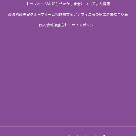
トップページ
お知らせ
たかしま会について
求人情報
藤波園
藤美寮
グループホーム
相談事業所
アンフィニ
藤の樹工房
陽だまり
藤
個人情報保護方針・サイトポリシー