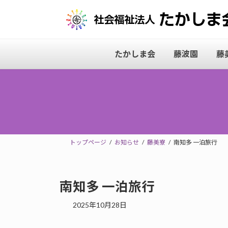
コ
ナ
ン
ビ
テ
ゲ
ン
ー
たかしま会
藤波園
藤
ツ
シ
へ
ョ
ス
ン
キ
に
ッ
移
プ
動
トップページ
お知らせ
藤美寮
南知多 一泊旅行
南知多 一泊旅行
2025年10月28日