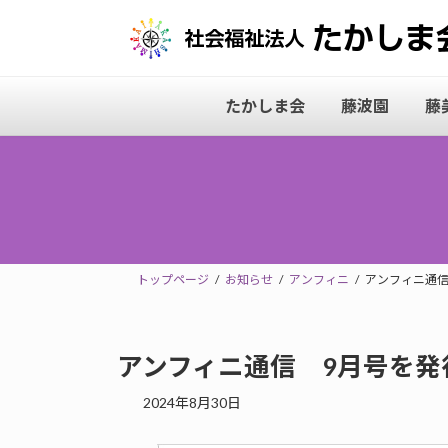
コ
ナ
ン
ビ
テ
ゲ
ン
ー
たかしま会
藤波園
藤
ツ
シ
へ
ョ
ス
ン
キ
に
ッ
移
プ
動
トップページ
お知らせ
アンフィニ
アンフィニ通信
アンフィニ通信 9月号を発
2024年8月30日