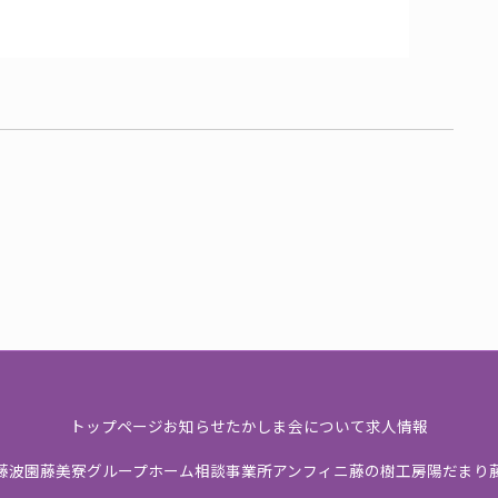
トップページ
お知らせ
たかしま会について
求人情報
藤波園
藤美寮
グループホーム
相談事業所
アンフィニ
藤の樹工房
陽だまり