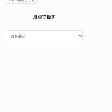
法人情報開示
(12)
月別で探す
ア
ー
カ
イ
ブ