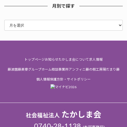
月別で探す
ア
ー
カ
イ
ブ
トップページ
お知らせ
たかしま会について
求人情報
藤波園
藤美寮
グループホーム
相談事業所
アンフィニ
藤の樹工房
陽だまり
藤
個人情報保護方針・サイトポリシー
たかしま会
社会福祉法人
0740-28-1138